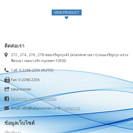
VIEW PRODUCT
ติดต่อเรา
272 , 274 , 276 , 278 ซอยเจริญกรุง43 (ตรอกสะพานยาว) ถนนเจริญกรุง แขวง
สี่พระยา เขตบางรัก กรุงเทพฯ 10500
Call: 0-2268-2255 (AUTO)
Fax: 0-2268-2256
takaroonsin
facebook.com/takaroonsin
Email: info@takaroonsin.co.th
Contact Us
ข้อมูลเว็บไซต์
เกี่ยวกับเรา