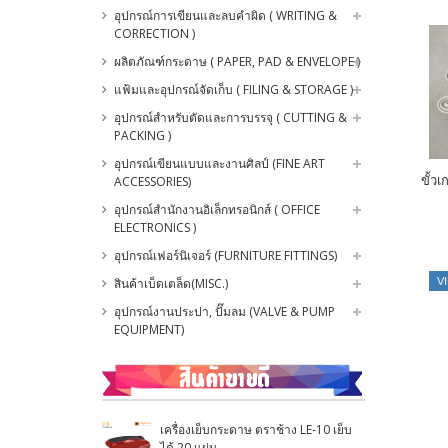
อุปกรณ์การเขียนและลบคำผิด ( WRITING &
CORRECTION )
ผลิตภัณฑ์กระดาษ ( PAPER, PAD & ENVELOPE )
แฟ้มและอุปกรณ์จัดเก็บ ( FILING & STORAGE )
อุปกรณ์สำหรับตัดและการบรรจุ ( CUTTING &
PACKING )
อุปกรณ์เขียนแบบและงานศิลป์ (FINE ART
ขั้ว
ACCESSORIES)
อุปกรณ์สำนักงานอิเล็กทรอนิกส์ ( OFFICE
ELECTRONICS )
อุปกรณ์เฟอร์นิเจอร์ (FURNITURE FITTINGS)
สินค้าเบ็ดเตล็ด(MISC.)
V
อุปกรณ์งานประปา, ปั๊มลม (VALVE & PUMP
EQUIPMENT)
เครื่องเย็บกระดาษ ตราช้าง LE-10 เย็บ
ได้ 20 แผ่น