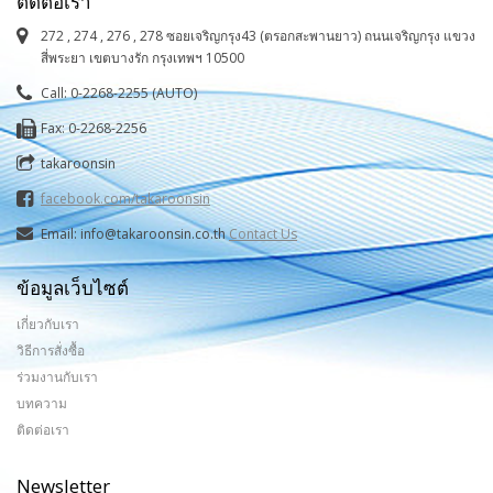
ติดต่อเรา
272 , 274 , 276 , 278 ซอยเจริญกรุง43 (ตรอกสะพานยาว) ถนนเจริญกรุง แขวง
สี่พระยา เขตบางรัก กรุงเทพฯ 10500
Call: 0-2268-2255 (AUTO)
Fax: 0-2268-2256
takaroonsin
facebook.com/takaroonsin
Email: info@takaroonsin.co.th
Contact Us
ข้อมูลเว็บไซต์
เกี่ยวกับเรา
วิธีการสั่งซื้อ
ร่วมงานกับเรา
บทความ
ติดต่อเรา
Newsletter