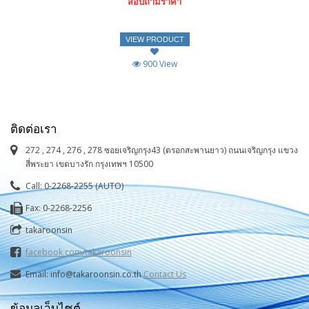
สอบถามราคา
VIEW PRODUCT
900 View
ติดต่อเรา
272 , 274 , 276 , 278 ซอยเจริญกรุง43 (ตรอกสะพานยาว) ถนนเจริญกรุง แขวง
สี่พระยา เขตบางรัก กรุงเทพฯ 10500
Call: 0-2268-2255 (AUTO)
Fax: 0-2268-2256
takaroonsin
facebook.com/takaroonsin
Email: info@takaroonsin.co.th
Contact Us
ข้อมูลเว็บไซต์