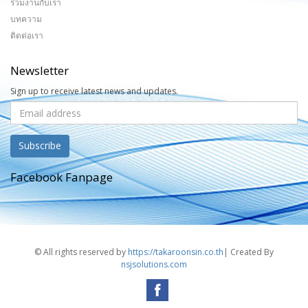
ร่วมงานกับเรา
บทความ
ติดต่อเรา
Newsletter
Sign up to receive latest news and updates.
Facebook Fanpage
© All rights reserved by
https://takaroonsin.co.th
| Created By
nsjsolutions.com