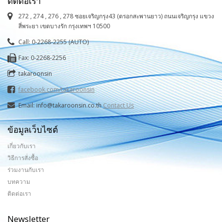
ติดต่อเรา
272 , 274 , 276 , 278 ซอยเจริญกรุง43 (ตรอกสะพานยาว) ถนนเจริญกรุง แขวง
สี่พระยา เขตบางรัก กรุงเทพฯ 10500
Call: 0-2268-2255 (AUTO)
Fax: 0-2268-2256
takaroonsin
facebook.com/takaroonsin
Email: info@takaroonsin.co.th
Contact Us
ข้อมูลเว็บไซต์
เกี่ยวกับเรา
วิธีการสั่งซื้อ
ร่วมงานกับเรา
บทความ
ติดต่อเรา
Newsletter