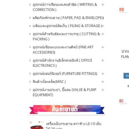
อุปกรณ์การเขียนและลบคำผิด ( WRITING &
CORRECTION )
ผลิตภัณฑ์กระดาษ ( PAPER, PAD & ENVELOPE )
แฟ้มและอุปกรณ์จัดเก็บ ( FILING & STORAGE )
อุปกรณ์สำหรับตัดและการบรรจุ ( CUTTING &
PACKING )
อุปกรณ์เขียนแบบและงานศิลป์ (FINE ART
ปากก
ACCESSORIES)
FLAM
อุปกรณ์สำนักงานอิเล็กทรอนิกส์ ( OFFICE
ELECTRONICS )
อุปกรณ์เฟอร์นิเจอร์ (FURNITURE FITTINGS)
V
สินค้าเบ็ดเตล็ด(MISC.)
อุปกรณ์งานประปา, ปั๊มลม (VALVE & PUMP
EQUIPMENT)
เครื่องเย็บกระดาษ ตราช้าง LE-10 เย็บ
ได้ 20 แผ่น