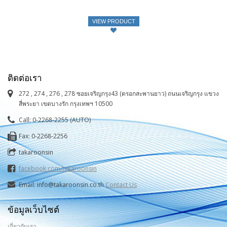
VIEW PRODUCT
ติดต่อเรา
272 , 274 , 276 , 278 ซอยเจริญกรุง43 (ตรอกสะพานยาว) ถนนเจริญกรุง แขวง
สี่พระยา เขตบางรัก กรุงเทพฯ 10500
Call: 0-2268-2255 (AUTO)
Fax: 0-2268-2256
takaroonsin
facebook.com/takaroonsin
Email: info@takaroonsin.co.th
Contact Us
ข้อมูลเว็บไซต์
เกี่ยวกับเรา