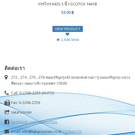
กรรไกร KIDS 5 นิ้ว SCOTCH 1441B
53.00 ฿
VIEW PRODUCT
2,648 View
ติดต่อเรา
272 , 274 , 276 , 278 ซอยเจริญกรุง43 (ตรอกสะพานยาว) ถนนเจริญกรุง แขวง
สี่พระยา เขตบางรัก กรุงเทพฯ 10500
Call: 0-2268-2255 (AUTO)
Fax: 0-2268-2256
takaroonsin
facebook.com/takaroonsin
Email: info@takaroonsin.co.th
Contact Us