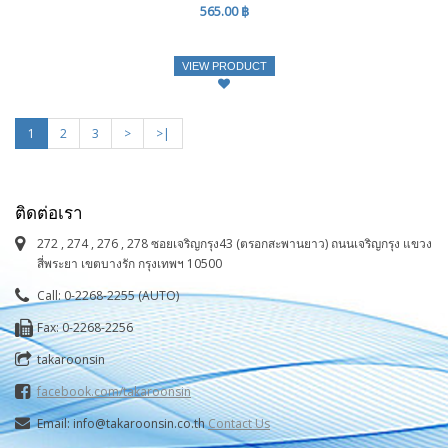
565.00 ฿
VIEW PRODUCT
1
2
3
>
>|
ติดต่อเรา
272 , 274 , 276 , 278 ซอยเจริญกรุง43 (ตรอกสะพานยาว) ถนนเจริญกรุง แขวง
สี่พระยา เขตบางรัก กรุงเทพฯ 10500
Call: 0-2268-2255 (AUTO)
Fax: 0-2268-2256
takaroonsin
facebook.com/takaroonsin
Email: info@takaroonsin.co.th
Contact Us