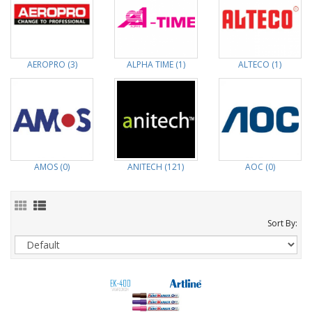
AEROPRO (3)
ALPHA TIME (1)
ALTECO (1)
AMOS (0)
ANITECH (121)
AOC (0)
Sort By: