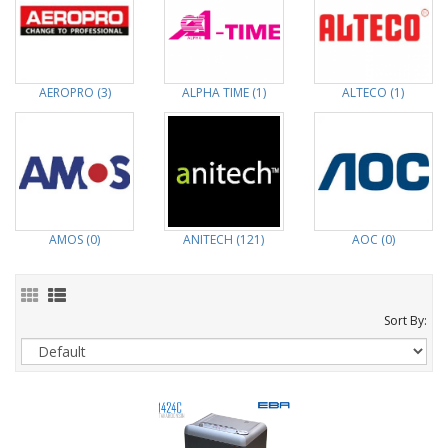
AEROPRO (3)
ALPHA TIME (1)
ALTECO (1)
AMOS (0)
ANITECH (121)
AOC (0)
Sort By: