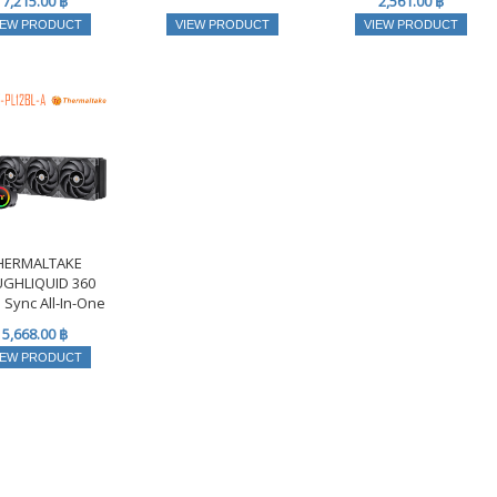
7,215.00 ฿
2,561.00 ฿
IEW PRODUCT
VIEW PRODUCT
VIEW PRODUCT
HERMALTAKE
GHLIQUID 360
Sync All-In-One
5,668.00 ฿
IEW PRODUCT