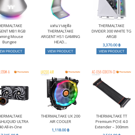
HERMALTAKE
แท่นวางหูฟัง
THERMALTAKE
GENT MB1 RGB
THERMALTAKE
DIVIDER 300 WHITE TG
aming Mouse
ARGENT HS1 GAMING
ARGB
Bungee
HEAD...
3,370.00 ฿
1,222.00 ฿
3,080.00 ฿
IEW PRODUCT
VIEW PRODUCT
VIEW PRODUCT
HERMALTAKE
THERMALTAKE UX 200
THERMALTAKE TT
HLIQUID ULTRA
AIR COOLER
Premium PCI-E 4.0
40 All-In-One
Extender – 300mm
1,118.00 ฿