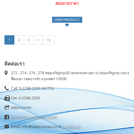
สอบถามราคา
VIEW PRODUCT
1
2
3
>
>|
ติดต่อเรา
272 , 274 , 276 , 278 ซอยเจริญกรุง43 (ตรอกสะพานยาว) ถนนเจริญกรุง แขวง
สี่พระยา เขตบางรัก กรุงเทพฯ 10500
Call: 0-2268-2255 (AUTO)
Fax: 0-2268-2256
takaroonsin
facebook.com/takaroonsin
Email: info@takaroonsin.co.th
Contact Us